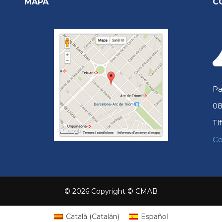
MAPA
C
Pa
08
Tlf
Co
© 2026 Copyright © CMAB
Català
(
Catalán
)
Español