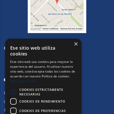
×
Ese sitio web utiliza
CONTACTE
cookies
Este sitio web usa cookies para mejorar la
experiencia del usuario. Al utilizar nuestro
sitio web, usted acepta todas las cookies de
acuerdo con nuestra Política de cookies.
Más información
COOKIES ESTRICTAMENTE
Passeig de Sant Joan, 33.
NECESARIAS
COOKIES DE RENDIMIENTO
08010 Barcelona
Tlf:
932153223
COOKIES DE PREFERENCIAS