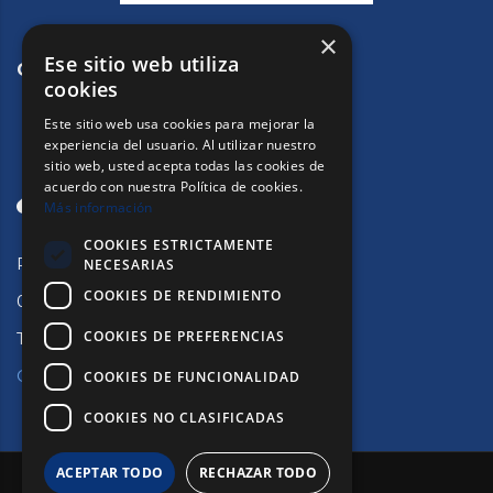
×
Ese sitio web utiliza
CONTACTE
cookies
Este sitio web usa cookies para mejorar la
experiencia del usuario. Al utilizar nuestro
sitio web, usted acepta todas las cookies de
acuerdo con nuestra Política de cookies.
Más información
COOKIES ESTRICTAMENTE
Passeig de Sant Joan, 33.
NECESARIAS
COOKIES DE RENDIMIENTO
08010 Barcelona
COOKIES DE PREFERENCIAS
Tlf:
932153223
Contactar
COOKIES DE FUNCIONALIDAD
COOKIES NO CLASIFICADAS
ACEPTAR TODO
RECHAZAR TODO
© 2026 Copyright © CMAB