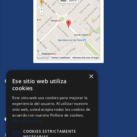
×
Ese sitio web utiliza
CONTACTE
cookies
Este sitio web usa cookies para mejorar la
experiencia del usuario. Al utilizar nuestro
sitio web, usted acepta todas las cookies de
acuerdo con nuestra Política de cookies.
Más información
COOKIES ESTRICTAMENTE
Passeig de Sant Joan, 33.
NECESARIAS