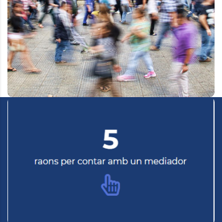
especialment, sobre el seu futur. Des del Col·legi
volem contribuir a posar els assegurats en el centre
de les activitats de la mediació d’assegurances. A el
marge d’habilitar mecanismes perquè els usuaris
puguin vehicular les seves queixes i desencontres
amb la mediació, el nostre objectiu és contribuir a la
divulgació de la cultura asseguradora.
1- Som especialistes en assegurances
2- T’oferim un tracte personalitzat
3- Tindràs l’assegurança que necessites, ni més ni
menys
4- No et costarà més diners i estaràs ben assessorat
5- Estem sempre al teu costat quan ens necessites