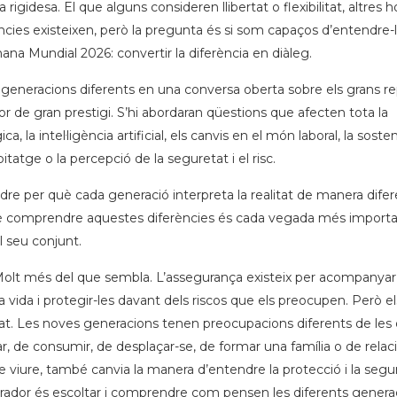
igidesa. El que alguns consideren llibertat o flexibilitat, altres h
cies existeixen, però la pregunta és si som capaços d’entendre-l
ana Mundial 2026: convertir la diferència en diàleg.
e generacions diferents en una conversa oberta sobre els grans r
de gran prestigi. S’hi abordaran qüestions que afecten tota la
, la intel·ligència artificial, els canvis en el món laboral, la sosteni
itatge o la percepció de la seguretat i el risc.
ndre per què cada generació interpreta la realitat de manera difer
uè comprendre aquestes diferències és cada vegada més importa
el seu conjunt.
Molt més del que sembla. L’assegurança existeix per acompanyar
ida i protegir-les davant dels riscos que els preocupen. Però el
tat. Les noves generacions tenen preocupacions diferents de les 
ar, de consumir, de desplaçar-se, de formar una família o de relac
e viure, també canvia la manera d’entendre la protecció i la segu
gurador és escoltar i comprendre com pensen les diferents genera