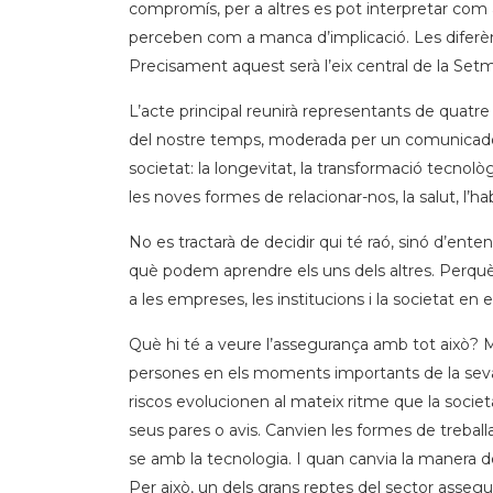
compromís, per a altres es pot interpretar com a r
perceben com a manca d’implicació. Les diferèn
Precisament aquest serà l’eix central de la Setm
L’acte principal reunirà representants de quatr
del nostre temps, moderada per un comunicador 
societat: la longevitat, la transformació tecnològica
les noves formes de relacionar-nos, la salut, l’hab
No es tractarà de decidir qui té raó, sinó d’ente
què podem aprendre els uns dels altres. Perq
a les empreses, les institucions i la societat en 
Què hi té a veure l’assegurança amb tot això? 
persones en els moments importants de la seva v
riscos evolucionen al mateix ritme que la socie
seus pares o avis. Canvien les formes de treball
se amb la tecnologia. I quan canvia la manera d
Per això, un dels grans reptes del sector asse