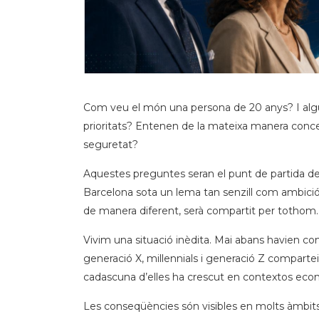
Com veu el món una persona de 20 anys? I alg
prioritats? Entenen de la mateixa manera conceptes
seguretat?
Aquestes preguntes seran el punt de partida de
Barcelona sota un lema tan senzill com ambiciós:
de manera diferent, serà compartit per tothom.
Vivim una situació inèdita. Mai abans havien c
generació X, millennials i generació Z comparteix
cadascuna d’elles ha crescut en contextos econò
Les conseqüències són visibles en molts àmbits d