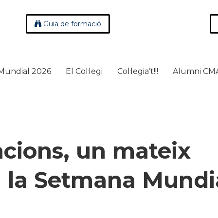
Guia de formació
Mundial 2026
El Col·legi
Col·legia’t!!!
Alumni CM
cions, un mateix
rà la Setmana Mundi