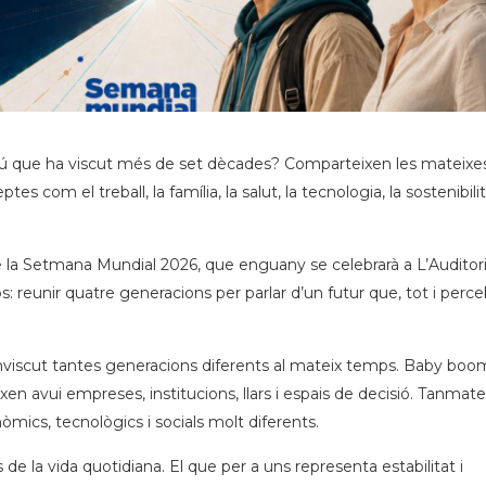
ú que ha viscut més de set dècades? Comparteixen les mateixe
 com el treball, la família, la salut, la tecnologia, la sostenibilit
 la Setmana Mundial 2026, que enguany se celebrarà a L’Auditor
 reunir quatre generacions per parlar d’un futur que, tot i perce
onviscut tantes generacions diferents al mateix temps. Baby boo
en avui empreses, institucions, llars i espais de decisió. Tanmatei
mics, tecnològics i socials molt diferents.
e la vida quotidiana. El que per a uns representa estabilitat i