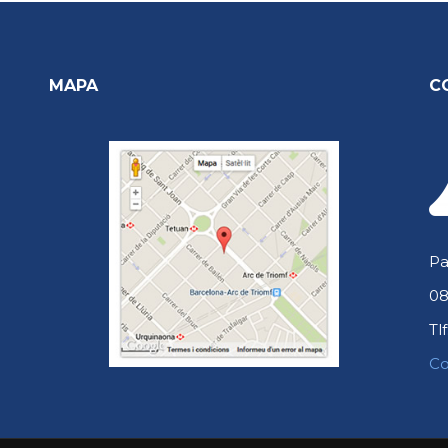
MAPA
C
Pa
08
Tlf
Co