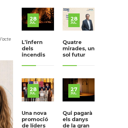
28
28
JUL.
JUL.
l’acte
L’infern
Quatre
dels
mirades, un
incendis
sol futur
28
27
JUL.
JUL.
Una nova
Qui pagarà
promoció
els danys
de líders
de la gran