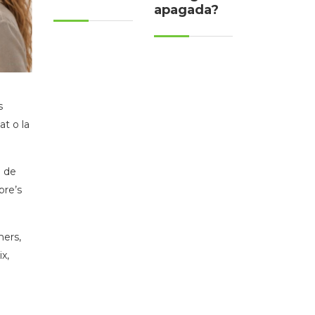
apagada?
s
at o la
i de
bre’s
mers,
x,