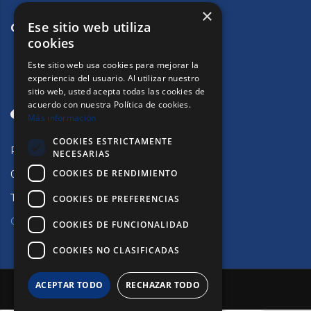
×
Ese sitio web utiliza
CONTACTE
cookies
Este sitio web usa cookies para mejorar la
experiencia del usuario. Al utilizar nuestro
sitio web, usted acepta todas las cookies de
acuerdo con nuestra Política de cookies.
Más información
COOKIES ESTRICTAMENTE
Passeig de Sant Joan, 33.
NECESARIAS
COOKIES DE RENDIMIENTO
08010 Barcelona
Tlf:
932153223
COOKIES DE PREFERENCIAS
Contactar
COOKIES DE FUNCIONALIDAD
COOKIES NO CLASIFICADAS
ACEPTAR TODO
RECHAZAR TODO
© 2026 Copyright © CMAB