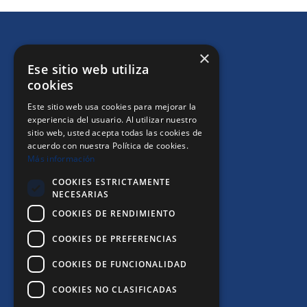
×
Ese sitio web utiliza
cookies
+INFO
Este sitio web usa cookies para mejorar la
experiencia del usuario. Al utilizar nuestro
sitio web, usted acepta todas las cookies de
Política de Privacitat
acuerdo con nuestra Política de cookies.
Más información
Política de Cookies
COOKIES ESTRICTAMENTE
Avís Legal
NECESARIAS
COOKIES DE RENDIMIENTO
Canal de denúncies
COOKIES DE PREFERENCIAS
COOKIES DE FUNCIONALIDAD
COOKIES NO CLASIFICADAS