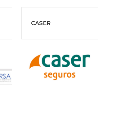
CASER
Chance
Underw