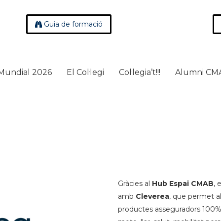
Guia de formació
Mundial 2026
El Col·legi
Col·legia’t!!!
Alumni CM
Gràcies al
Hub Espai CMAB
, 
amb
Cleverea
, que permet a
productes asseguradors 100% 