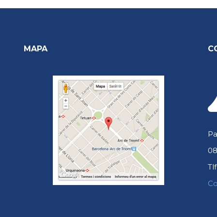
MAPA
C
Pa
08
Tlf
Co