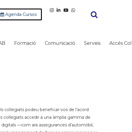
Agenda Cursos
AB
Formació
Comunicació
Serveis
Accés Col
els col·legiats podeu beneficar-vos de l’acord
ls col·legiats accedir a una àmplia gamma de
digitals —com ara assegurances d’automòbil,