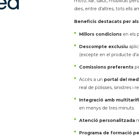
moto, llar, salut, mobilitat p
dies, entre d’altres, tots ells
Beneficis destacats per als 
Millors condicions
en els p
Descompte exclusiu
aplic
(excepte en el producte d’a
Comissions preferents
pe
Accés a un
portal del med
real de pòlisses, sinistres i r
Integració amb multitarif
en menys de tres minuts.
Atenció personalitzada
m
Programa de formació pe