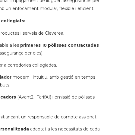
ersonal, impagament de lloguer, assegurances per
 amb un enfocament modular, flexible i eficient.
col·legiats:
roductes i serveis de Cleverea.
able a les
primeres 10 pòlisses contractades
ssegurança per dies).
r a corredories col·legiades.
iador
modern i intuïtiu, amb gestió en temps
ebuts.
icadors
(Avant2 i TarifAI) i emissió de pòlisses
itjançant un responsable de compte assignat.
rsonalitzada
adaptat a les necessitats de cada